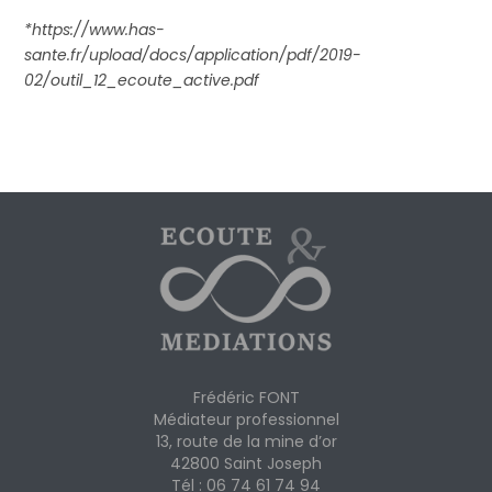
*https://www.has-
sante.fr/upload/docs/application/pdf/2019-
02/outil_12_ecoute_active.pdf
Frédéric FONT
Médiateur professionnel
13, route de la mine d’or
42800 Saint Joseph
Tél : 06 74 61 74 94